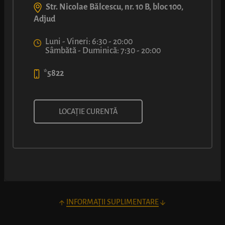
Str. Nicolae Bălcescu, nr. 10 B, bloc 100,
Adjud
Luni - Vineri: 6:30 - 20:00
Sâmbătă - Duminică: 7:30 - 20:00
*5822
SALEURI CU UNT ȘI CU
LOCAȚIE CURENTĂ
PARMEZAN D.O.P
INFORMAȚII SUPLIMENTARE