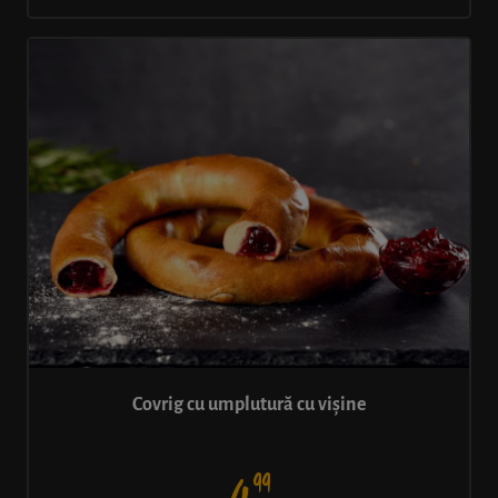
Covrig cu umplutură cu vișine
99