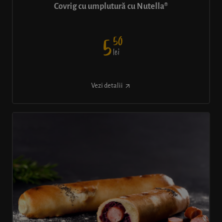
Covrig cu umplutură cu Nutella®
50
5
lei
Vezi detalii