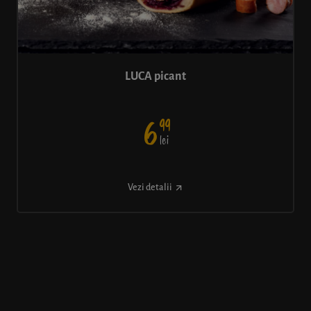
LUCA picant
99
6
lei
Vezi detalii