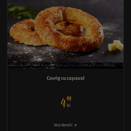
Covrig cu cașcaval
99
4
lei
Vezi detalii