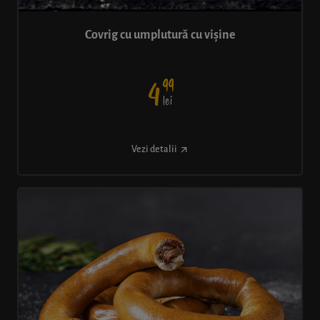
Covrig cu umplutură cu vișine
99
4
lei
Vezi detalii