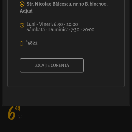
Str. Nicolae Bălcescu, nr. 10 B, bloc 100,
Adjud
Luni - Vineri: 6:30 - 20:00
Sâmbătă - Duminică: 7:30 - 20:00
*5822
PLĂCINTĂ CU BRÂNZĂ DULCE
LOCAȚIE CURENTĂ
ȘI UNT
6
99
lei