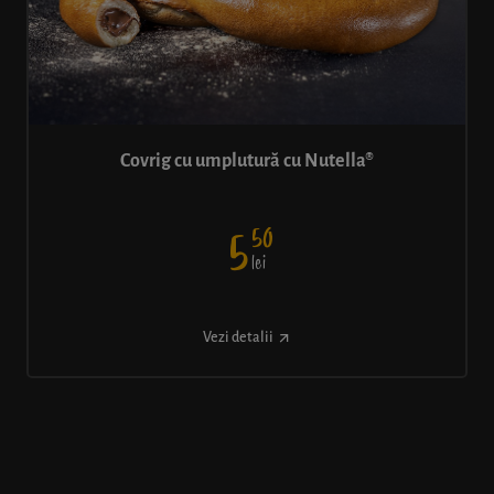
Covrig cu umplutură cu Nutella®
50
5
lei
Vezi detalii