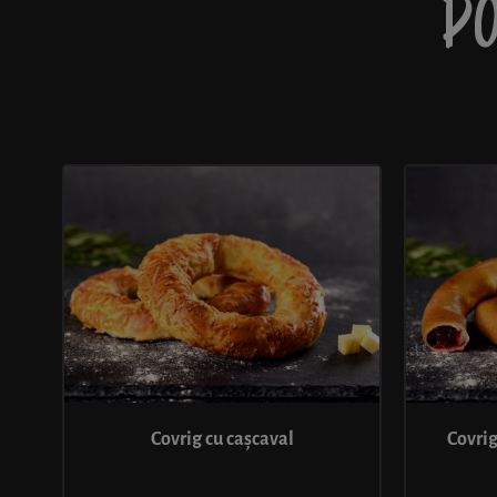
PO
Covrig cu cașcaval
Covrig