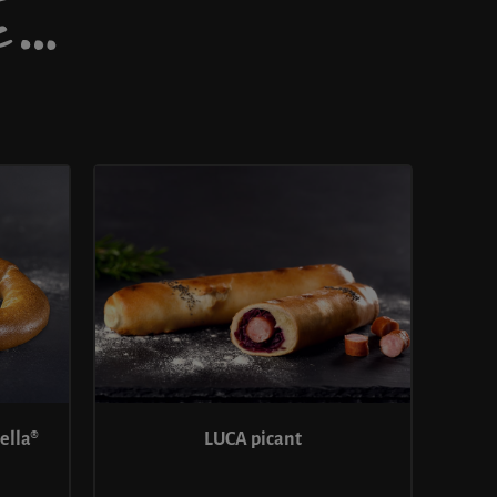
DE…
LUCA picant
ella®