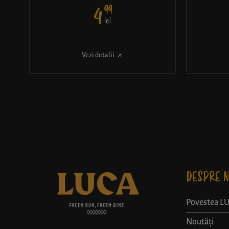
99
4
lei
Vezi detalii
DESPRE N
Povestea L
Noutăți