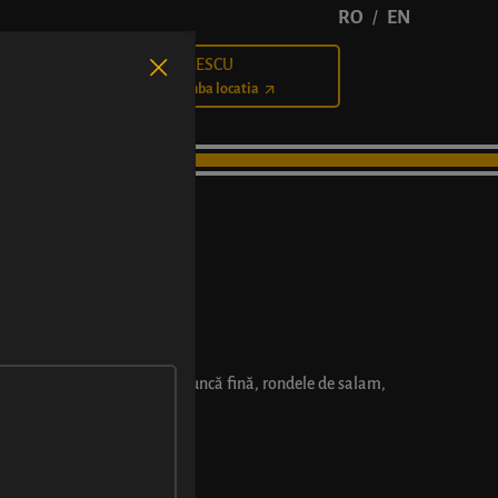
RO
EN
/
BĂLCESCU
Cariere
Schimba locatia
topping bogat de Mozzarella, șuncă fină, rondele de salam,
 proaspete.
pot varia cu ±2 cm.