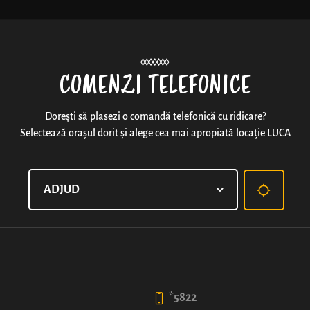
Noutăți
COMENZI TELEFONICE
Dorești să plasezi o comandă telefonică cu ridicare?
Selectează orașul dorit și alege cea mai apropiată locație LUCA
PIZZA LUCA®
Blat clasic de pizza, uns cu sos din pulpă de roșii, 
măsline grecești, ardei capia și ciuperci Champignon
*Dimensiunile produselor pizza în varianta de 40 cm 
Alege dimensiunea
*5822