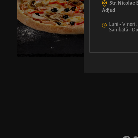
Str. Nicolae B
Adjud
Luni - Vineri:
Sâmbătă - Dum