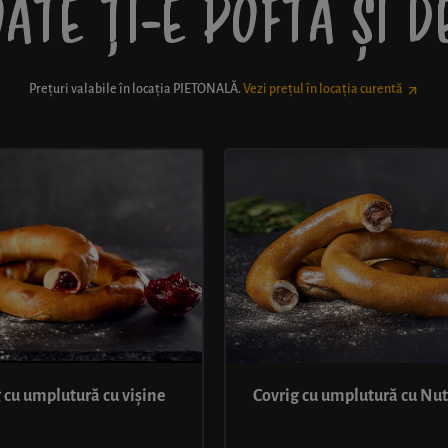
ATE ȚI-E POFTĂ ȘI 
Prețuri valabile în locația
PIETONALĂ
.
Vezi prețul în locația curentă
 cu umplutură cu vișine
Covrig cu umplutură cu Nut