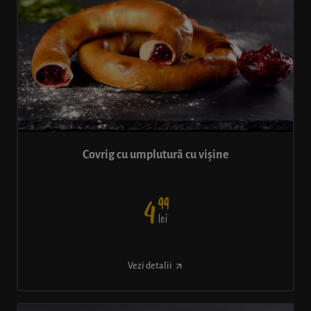
Covrig cu umplutură cu vișine
99
4
lei
Vezi detalii