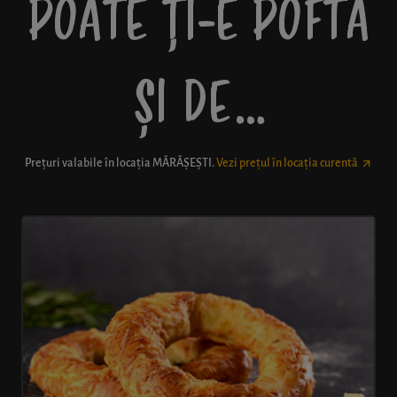
POATE ȚI-E POFTĂ
ȘI DE…
Prețuri valabile în locația
MĂRĂȘEȘTI
.
Vezi prețul în locația curentă