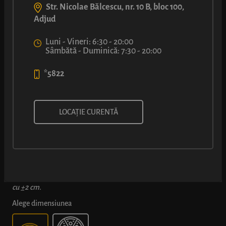
Str. Nicolae Bălcescu, nr. 10 B, bloc 100,
Adjud
Luni - Vineri: 6:30 - 20:00
Sâmbătă - Duminică: 7:30 - 20:00
*5822
PIZZA LUCA®
LOCAȚIE CURENTĂ
Blat clasic de pizza, uns cu sos din pulpă de roșii, topping bogat
de Mozzarella, șuncă fină, rondele de salam, măsline grecești,
ardei capia și ciuperci Champignon proaspete.
*Dimensiunile produselor pizza în varianta de 40 cm pot varia
cu ±2 cm.
Alege dimensiunea