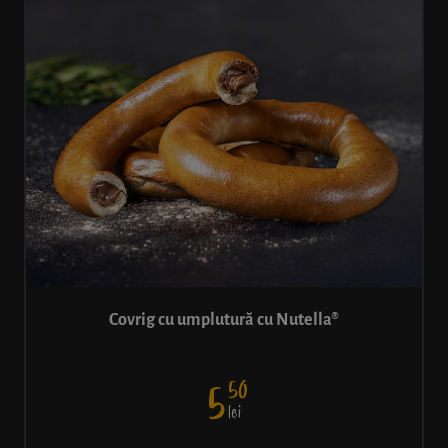
Covrig cu umplutură cu Nutella®
50
5
lei