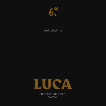
99
6
lei
Vezi detalii