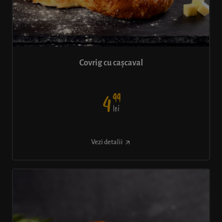
Covrig cu cașcaval
99
4
lei
Vezi detalii