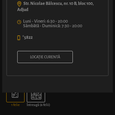
Str. Nicolae Bălcescu, nr. 10 B, bloc 100,
Adjud
Luni - Vineri: 6:30 - 20:00
Sâmbătă - Duminică: 7:30 - 20:00
*5822
PIZZA MARGHERITA
LOCAȚIE CURENTĂ
Alege dimensiunea
1 felie
Întreagă (6 felii)