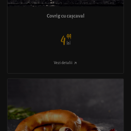
Covrig cu cașcaval
99
4
lei
Vezi detalii