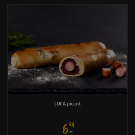
LUCA picant
99
6
lei