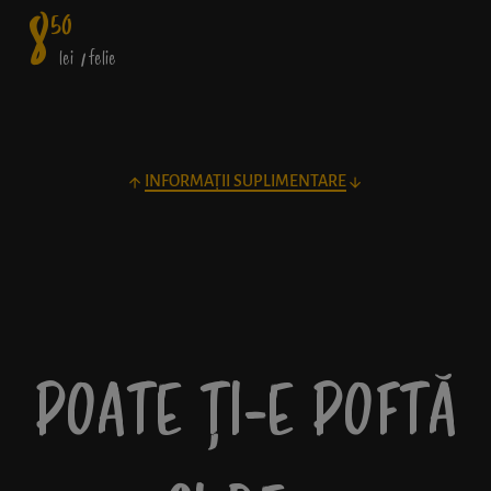
8
50
lei
/ felie
INFORMAȚII SUPLIMENTARE
POATE ȚI-E POFTĂ