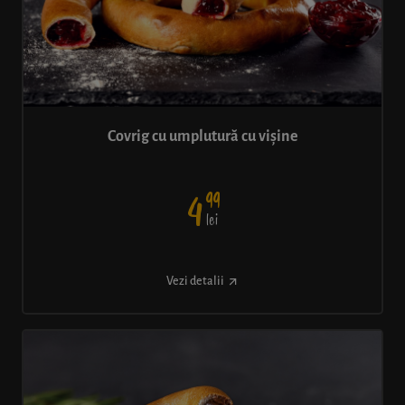
Covrig cu umplutură cu vișine
99
4
lei
Vezi detalii