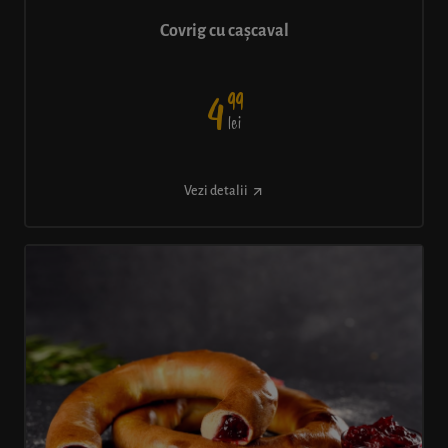
Covrig cu cașcaval
99
4
lei
Vezi detalii