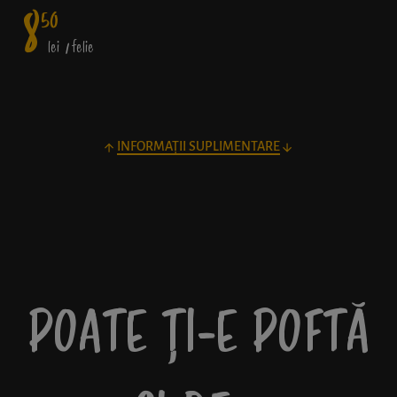
8
50
lei
/ felie
INFORMAȚII SUPLIMENTARE
POATE ȚI-E POFTĂ