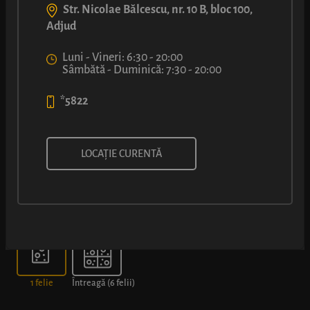
Str. Nicolae Bălcescu, nr. 10 B, bloc 100,
Adjud
Luni - Vineri: 6:30 - 20:00
Sâmbătă - Duminică: 7:30 - 20:00
*5822
PIZZA MARGHERITA
LOCAȚIE CURENTĂ
Alege dimensiunea
1 felie
Întreagă (6 felii)