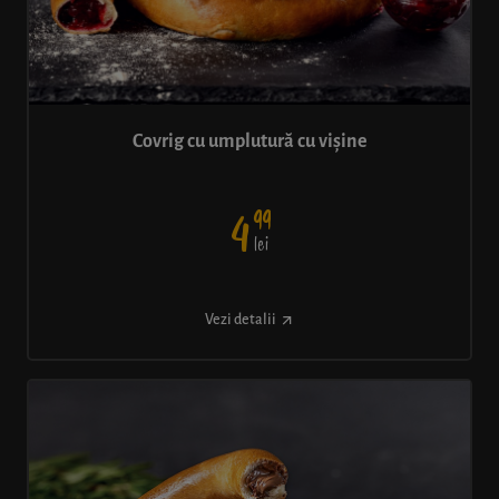
Covrig cu umplutură cu vișine
99
4
lei
Vezi detalii