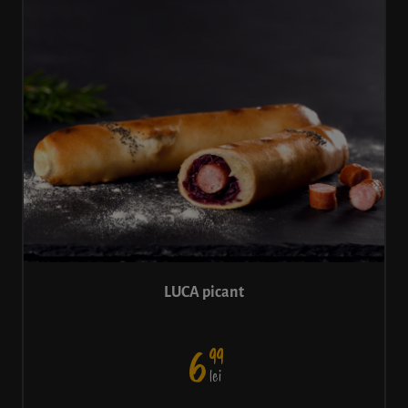
LUCA picant
99
6
lei