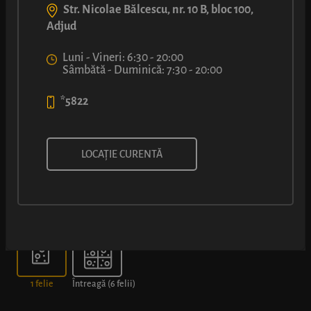
Str. Nicolae Bălcescu, nr. 10 B, bloc 100,
Adjud
Luni - Vineri: 6:30 - 20:00
Sâmbătă - Duminică: 7:30 - 20:00
*5822
PIZZA CU ȘUNCĂ ȘI CIUPERCI
LOCAȚIE CURENTĂ
Alege dimensiunea
1 felie
Întreagă (6 felii)