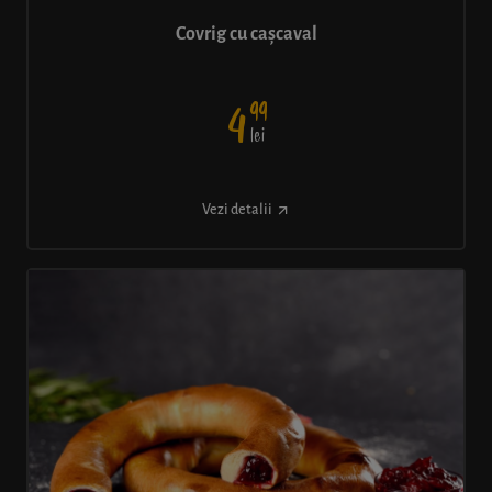
Covrig cu cașcaval
99
4
lei
Vezi detalii