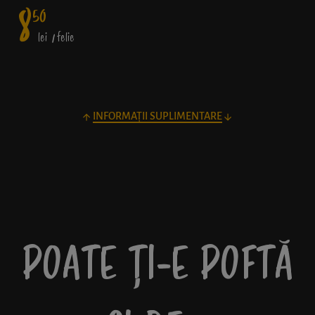
8
50
lei
/ felie
INFORMAȚII SUPLIMENTARE
POATE ȚI-E POFTĂ