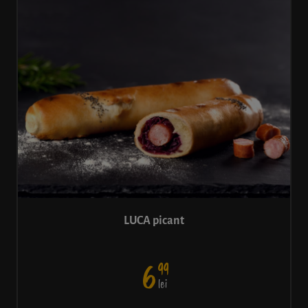
LUCA picant
99
6
lei