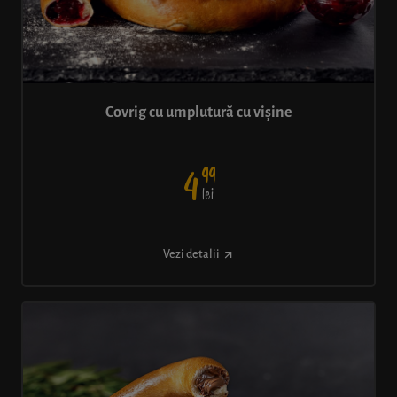
Covrig cu umplutură cu vișine
99
4
lei
Vezi detalii