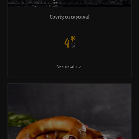
Covrig cu cașcaval
99
4
lei
Vezi detalii