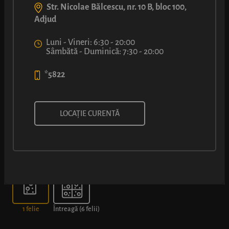
Str. Nicolae Bălcescu, nr. 10 B, bloc 100,
Adjud
Luni - Vineri: 6:30 - 20:00
Sâmbătă - Duminică: 7:30 - 20:00
*5822
PIZZA CU ȘUNCĂ ȘI CIUPERCI
LOCAȚIE CURENTĂ
Alege dimensiunea
1 felie
Întreagă (6 felii)