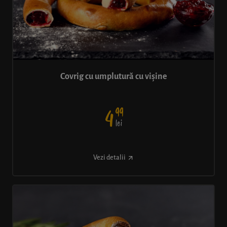
Covrig cu umplutură cu vișine
99
4
lei
Vezi detalii