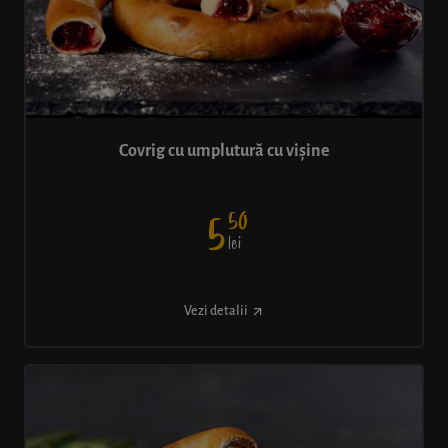
Covrig cu umplutură cu vișine
50
5
lei
Vezi detalii