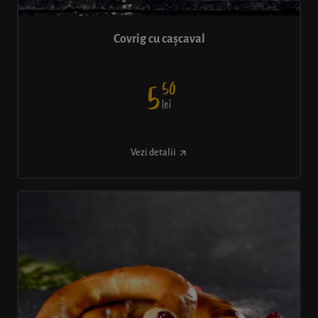
Covrig cu cașcaval
50
5
lei
Vezi detalii