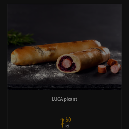
LUCA picant
50
7
lei