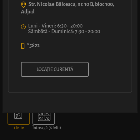
Str. Nicolae Bălcescu, nr. 10 B, bloc 100,
Adjud
Luni - Vineri: 6:30 - 20:00
Sâmbătă - Duminică: 7:30 - 20:00
*5822
PIZZA CU SALAM PICANT
LOCAȚIE CURENTĂ
Alege dimensiunea
1 felie
Întreagă (6 felii)