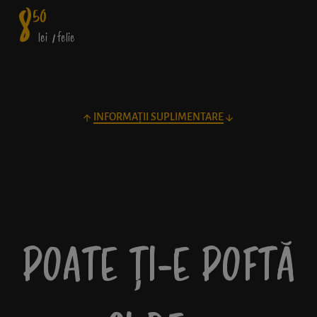
8
50
lei
/ felie
INFORMAȚII SUPLIMENTARE
POATE ȚI-E POFTĂ