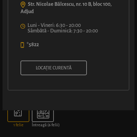
Str. Nicolae Bălcescu, nr. 10 B, bloc 100,
Adjud
Luni - Vineri: 6:30 - 20:00
Sâmbătă - Duminică: 7:30 - 20:00
*5822
PIZZA CU SALAM PICANT
LOCAȚIE CURENTĂ
Alege dimensiunea
1 felie
Întreagă (6 felii)