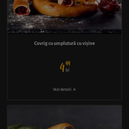
Covrig cu umplutură cu vișine
99
4
lei
Vezi detalii