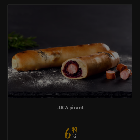
LUCA picant
99
6
lei