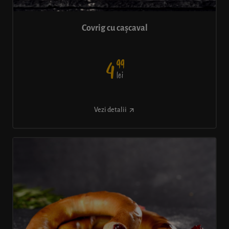
Covrig cu cașcaval
99
4
lei
Vezi detalii