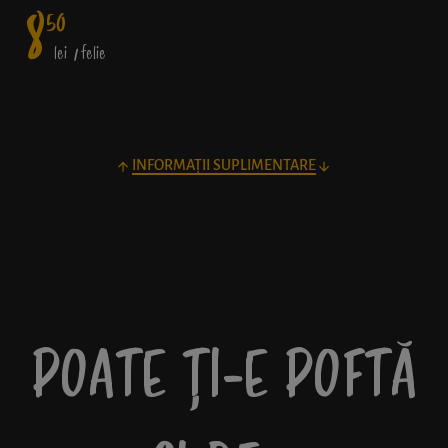
8
50
lei
/ felie
INFORMAȚII SUPLIMENTARE
POATE ȚI-E POFTĂ