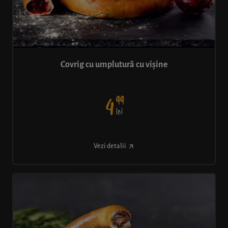
Covrig cu umplutură cu vișine
99
4
lei
Vezi detalii