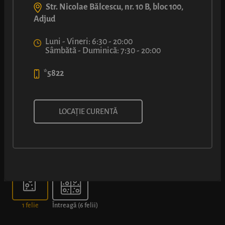
Str. Nicolae Bălcescu, nr. 10 B, bloc 100,
Adjud
Luni - Vineri: 6:30 - 20:00
Sâmbătă - Duminică: 7:30 - 20:00
*5822
PIZZA CU SALAM PICANT
LOCAȚIE CURENTĂ
Alege dimensiunea
1 felie
Întreagă (6 felii)