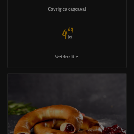
Covrig cu cașcaval
99
4
lei
Vezi detalii