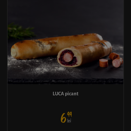
LUCA picant
99
6
lei