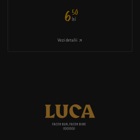
50
6
lei
Vezi detalii