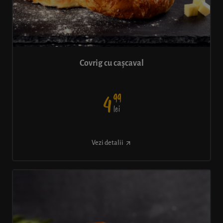
Covrig cu cașcaval
99
4
lei
Vezi detalii