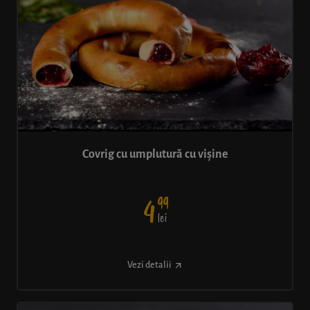
Covrig cu umplutură cu vișine
99
4
lei
Vezi detalii