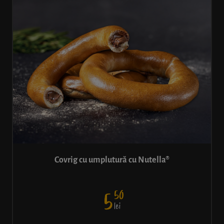
Covrig cu umplutură cu Nutella®
50
5
lei