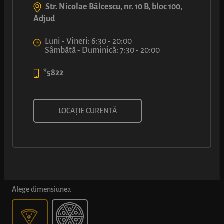
Str. Nicolae Bălcescu, nr. 10 B, bloc 100,
Adjud
Luni - Vineri: 6:30 - 20:00
Sâmbătă - Duminică: 7:30 - 20:00
*5822
PIZZA CAMPUS
LOCAȚIE CURENTĂ
Blat clasic de pizza, sos din pulpă de roșii, șuncă fină și rondele
de măsline grecești peste care se topește încet Mozzarella.
*Dimensiunile produselor pizza în varianta de 40 cm pot varia
cu ±2 cm.
Alege dimensiunea