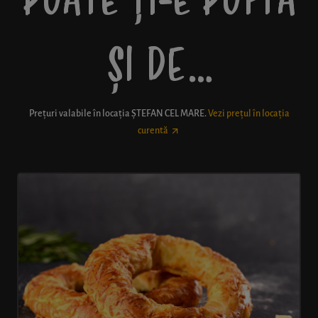
POATE ȚI-E POFTĂ
ȘI DE…
Prețuri valabile în locația
ȘTEFAN CEL MARE
.
Vezi prețul în locația
curentă