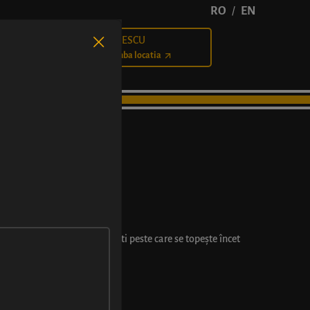
RO
EN
/
BĂLCESCU
Cariere
Schimba locatia
ă și rondele de măsline grecești peste care se topește încet
pot varia cu ±2 cm.