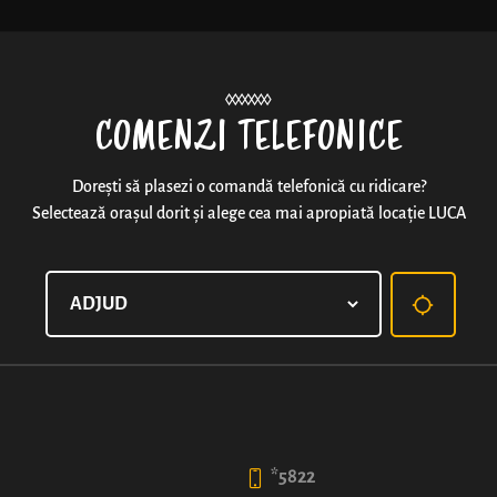
Noutăți
COMENZI TELEFONICE
Dorești să plasezi o comandă telefonică cu ridicare?
Selectează orașul dorit și alege cea mai apropiată locație LUCA
PIZZA CAMPUS
Blat clasic de pizza, sos din pulpă de roșii, șuncă fin
Mozzarella.
*Dimensiunile produselor pizza în varianta de 40 cm 
Alege dimensiunea
*5822