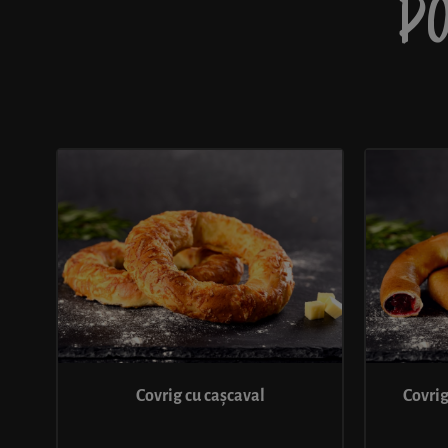
PO
Covrig cu cașcaval
Covrig