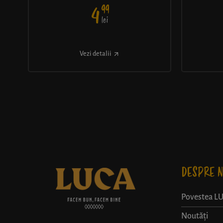
99
4
lei
Vezi detalii
DESPRE N
Povestea L
Noutăți