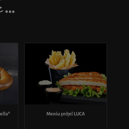
DE…
ella®
Meniu șnițel LUCA