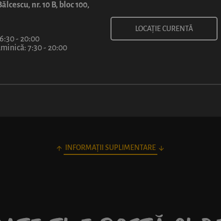
ălcescu, nr. 10 B, bloc 100,
LOCAȚIE CURENTĂ
 6:30 - 20:00
1 felie
30 cm
40 cm
inică: 7:30 - 20:00
7
50
lei
/ felie
INFORMAȚII SUPLIMENTARE