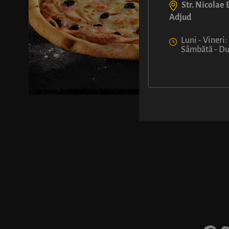
Str. Nicolae B
Adjud
Luni - Vineri:
Sâmbătă - Dum