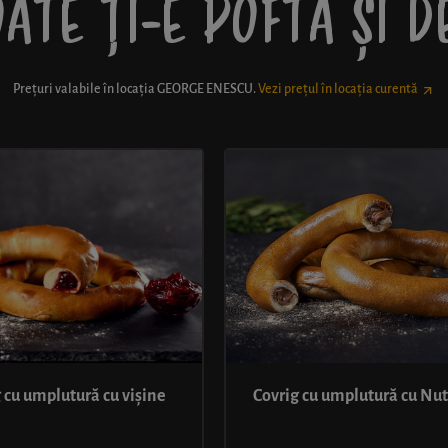
ATE ȚI-E POFTĂ ȘI 
Prețuri valabile în locația
GEORGE ENESCU
.
Vezi prețul în locația curentă
 cu umplutură cu vișine
Covrig cu umplutură cu Nut