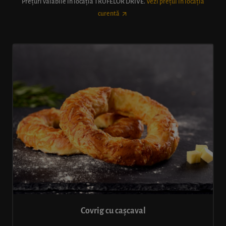
Prețuri valabile în locația
TRUFELOR DRIVE
.
Vezi prețul în locația
curentă
Covrig cu cașcaval