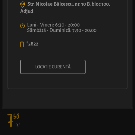
Str. Nicolae Bălcescu, nr. 10 B, bloc 100,
Adjud
Luni - Vineri: 6:30 - 20:00
Sâmbătă - Duminică: 7:30 - 20:00
*5822
MERDENEA CU BRÂNZĂ
LOCAȚIE CURENTĂ
Umplutură bogată într-un foietaj frământat cu măiestrie - fără
exces de ulei, elastic cât să nu se sfărâme când muști cu poftă, și
în straturi fine.
7
50
lei