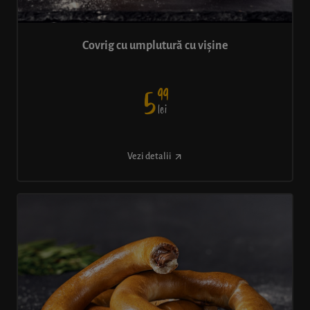
Covrig cu umplutură cu vișine
99
5
lei
Vezi detalii