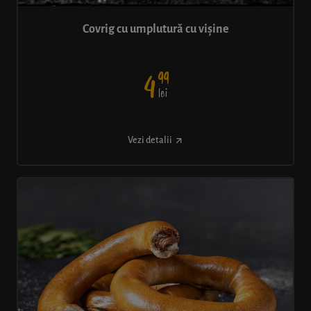
Covrig cu umplutură cu vișine
99
4
lei
Vezi detalii