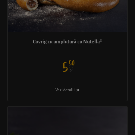
Covrig cu umplutură cu Nutella®
50
5
lei
Vezi detalii