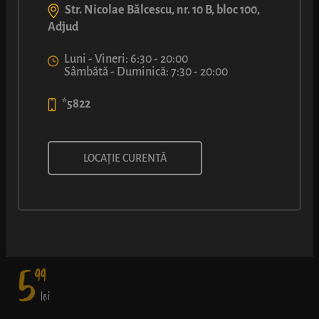
Str. Nicolae Bălcescu, nr. 10 B, bloc 100,
Adjud
Luni - Vineri: 6:30 - 20:00
Sâmbătă - Duminică: 7:30 - 20:00
*5822
MERDENEA CU BRÂNZĂ
LOCAȚIE CURENTĂ
Umplutură bogată într-un foietaj frământat cu măiestrie - fără
exces de ulei, elastic cât să nu se sfărâme când muști cu poftă, și
în straturi fine.
5
99
lei