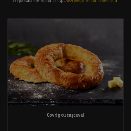
Prețuri valabile în locația
PIAȚĂ
.
Vezi prețul în locația curentă
Covrig cu cașcaval