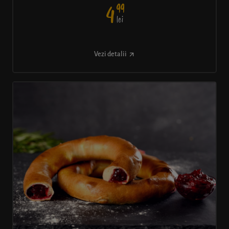
99
4
lei
Vezi detalii