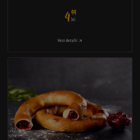
99
4
lei
Vezi detalii