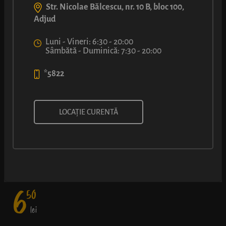
Str. Nicolae Bălcescu, nr. 10 B, bloc 100,
Adjud
Luni - Vineri: 6:30 - 20:00
Sâmbătă - Duminică: 7:30 - 20:00
*5822
MERDENEA CU BRÂNZĂ
LOCAȚIE CURENTĂ
Umplutură bogată într-un foietaj frământat cu măiestrie - fără
exces de ulei, elastic cât să nu se sfărâme când muști cu poftă, și
în straturi fine.
6
50
lei