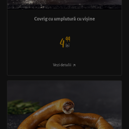
Covrig cu umplutură cu vișine
99
4
lei
Vezi detalii