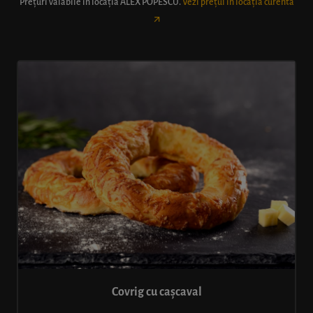
Prețuri valabile în locația
ALEX POPESCU
.
Vezi prețul în locația curentă
Covrig cu cașcaval