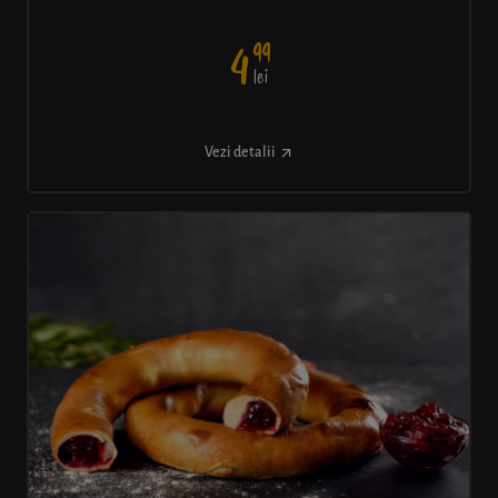
99
4
lei
Vezi detalii