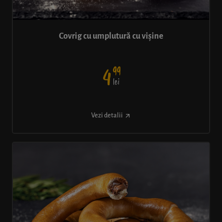
Covrig cu umplutură cu vișine
99
4
lei
Vezi detalii