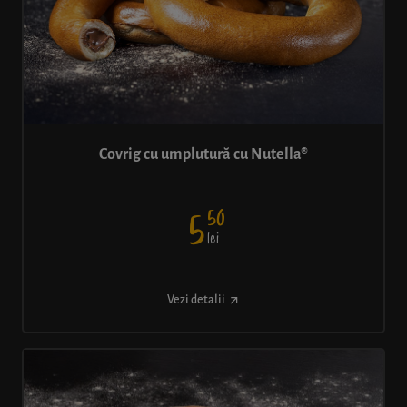
Covrig cu umplutură cu Nutella®
50
5
lei
Vezi detalii