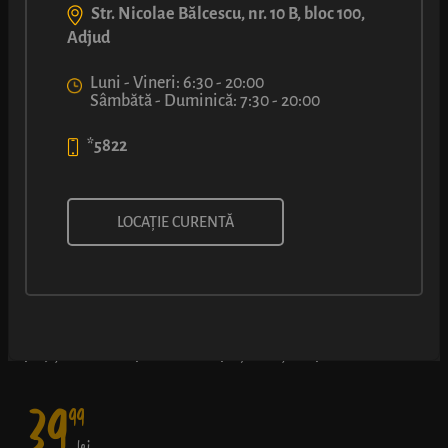
Str. Nicolae Bălcescu, nr. 10 B, bloc 100,
Adjud
Luni - Vineri: 6:30 - 20:00
Sâmbătă - Duminică: 7:30 - 20:00
*5822
MENIU BURGER LUCA CU
LOCAȚIE CURENTĂ
ȘNIȚEL DE PUI
Alegerea ideală: șnițel din file de pui, două sosuri și cartofi
prăjiți - un meniu preferat de copii și adulți deopotrivă.
39
99