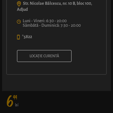
Str. Nicolae Bălcescu, nr. 10 B, bloc 100,
Adjud
Luni - Vineri: 6:30 - 20:00
Sâmbătă - Duminică: 7:30 - 20:00
*5822
LUCA PICANT
LOCAȚIE CURENTĂ
Cârnăcior de grătar, asezonat cu varză roșie în saramură, dulce-
acrișoară, și un strop de maioneză condimentată, într-un aluat
de covrig bine rumenit.
6
99
lei