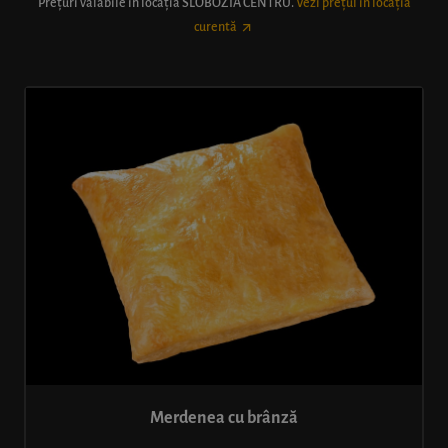
Prețuri valabile în locația
SLOBOZIA CENTRU
.
Vezi prețul în locația
curentă
Merdenea cu brânză