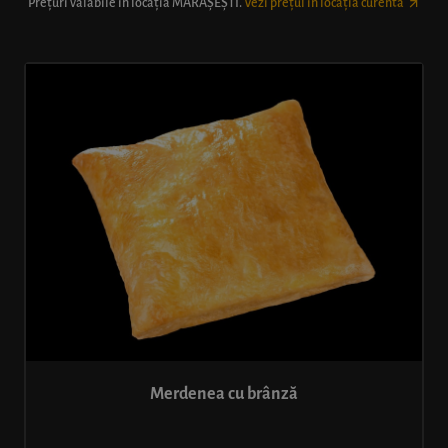
Prețuri valabile în locația
MĂRĂȘEȘTI
.
Vezi prețul în locația curentă
Merdenea cu brânză