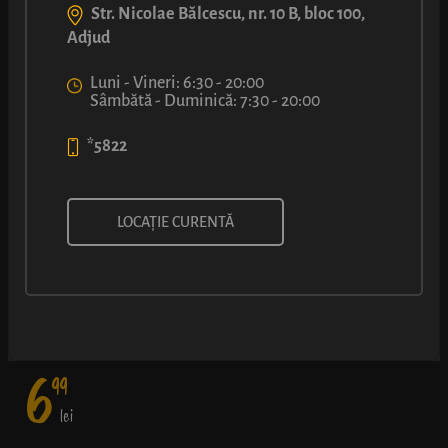
Str. Nicolae Bălcescu, nr. 10 B, bloc 100,
Adjud
Luni - Vineri: 6:30 - 20:00
Sâmbătă - Duminică: 7:30 - 20:00
*5822
LUCA PICANT
LOCAȚIE CURENTĂ
Cârnăcior de grătar, asezonat cu varză roșie în saramură, dulce-
acrișoară, și un strop de maioneză condimentată, într-un aluat
de covrig bine rumenit.
6
99
lei