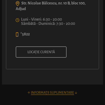
Str. Nicolae Bălcescu, nr. 10 B, bloc 100,
Adjud
Luni - Vineri: 6:30 - 20:00
Sâmbătă - Duminică: 7:30 - 20:00
*5822
LUCA CU MĂSLINE
LOCAȚIE CURENTĂ
O combinație perfect echilibrată – aluat pufos de covrig, miez de
Mozzarella, cu gustul ei fin de lapte, și rondele de măsline 100%
grecești.
INFORMAȚII SUPLIMENTARE