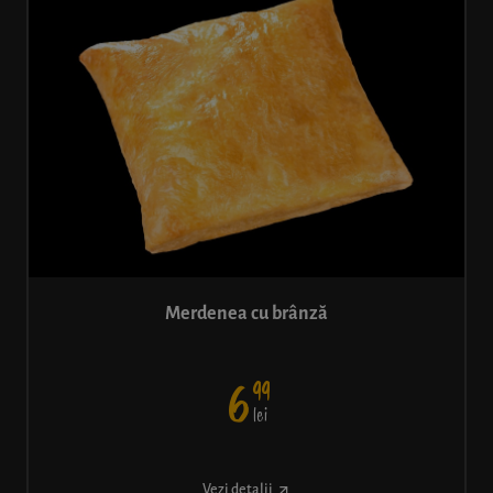
Merdenea cu brânză
99
6
lei
Vezi detalii