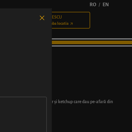
RO
EN
/
BĂLCESCU
Cariere
Schimba locatia
vurst bun, cașcaval ras, muștar și ketchup care dau pe-afară din