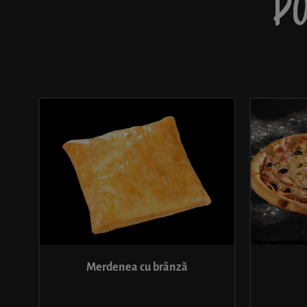
PO
Merdenea cu brânză