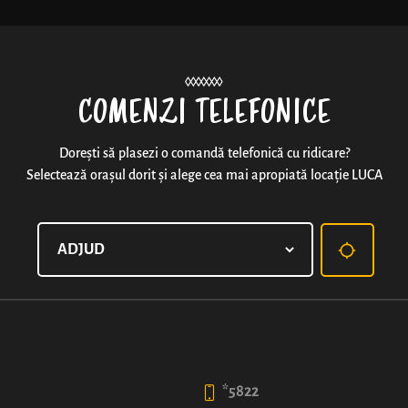
Noutăți
COMENZI TELEFONICE
Dorești să plasezi o comandă telefonică cu ridicare?
Selectează orașul dorit și alege cea mai apropiată locație LUCA
HAPPYLUCA®
O combinație care poate face fericit pe oricine: cren
aluatul pufos de covrig.
50
*5822