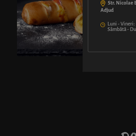
Str. Nicolae B
Adjud
Luni - Vineri:
Sâmbătă - Dum