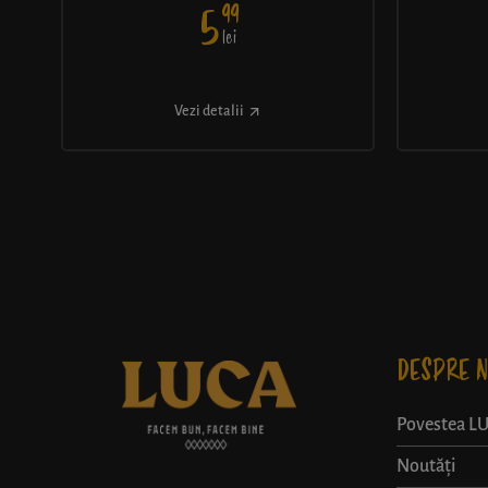
99
5
lei
Vezi detalii
DESPRE N
Povestea L
Noutăți