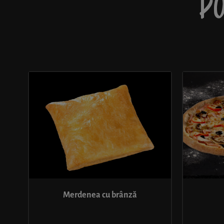
PO
Merdenea cu brânză