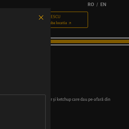
RO
EN
/
BĂLCESCU
Cariere
Schimba locatia
vurst bun, cașcaval ras, muștar și ketchup care dau pe-afară din