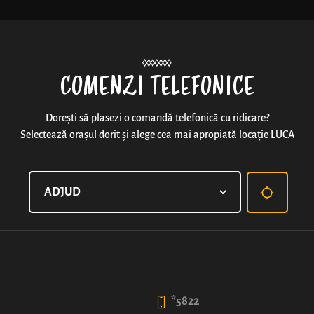
Noutăți
COMENZI TELEFONICE
Dorești să plasezi o comandă telefonică cu ridicare?
Selectează orașul dorit și alege cea mai apropiată locație LUCA
HAPPYLUCA®
O combinație care poate face fericit pe oricine: cren
aluatul pufos de covrig.
50
*5822