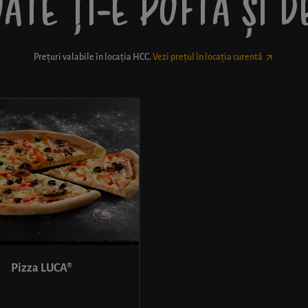
ATE ȚI-E POFTĂ ȘI 
Prețuri valabile în locația
HCC
.
Vezi prețul în locația curentă
Pizza LUCA®