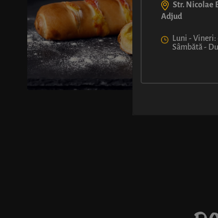
Str. Nicolae B
Adjud
Luni - Vineri:
Sâmbătă - Dum