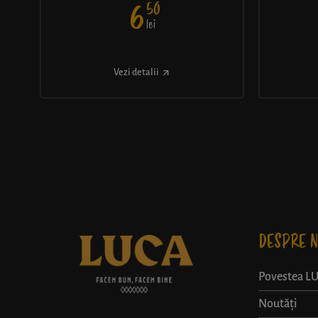
50
6
lei
Vezi detalii
DESPRE N
Povestea L
Noutăți