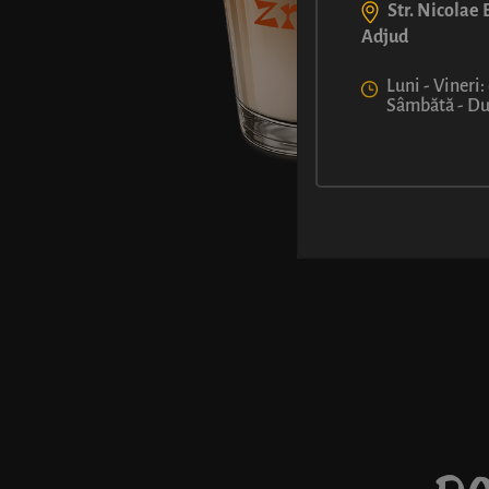
Str. Nicolae B
Adjud
Luni - Vineri:
Sâmbătă - Dum