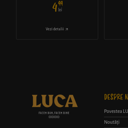
99
4
lei
Vezi detalii
DESPRE N
Povestea L
Noutăți