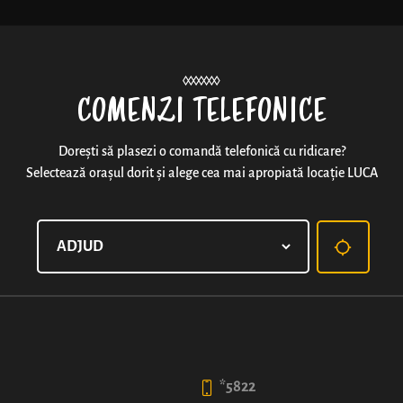
Noutăți
COMENZI TELEFONICE
Dorești să plasezi o comandă telefonică cu ridicare?
Selectează orașul dorit și alege cea mai apropiată locație LUCA
FLAT WHITE
6
4
50
99
lei
lei
*5822