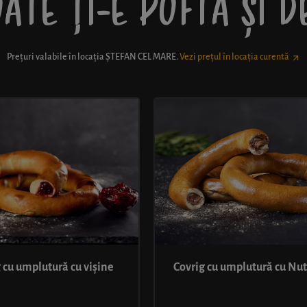
ATE ȚI-E POFTĂ ȘI 
Prețuri valabile în locația
ȘTEFAN CEL MARE
.
Vezi prețul în locația curentă
 cu umplutură cu vișine
Covrig cu umplutură cu Nut