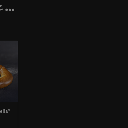
DE…
ella®