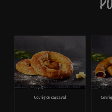
PO
Covrig cu cașcaval
Covrig