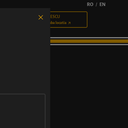
RO
EN
/
BĂLCESCU
Cariere
Schimba locatia