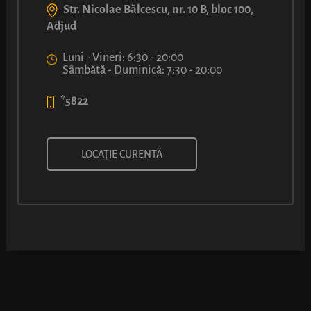
Str. Nicolae Bălcescu, nr. 10 B, bloc 100,
Adjud
Luni - Vineri: 6:30 - 20:00
Sâmbătă - Duminică: 7:30 - 20:00
*5822
FLAT WHITE
LOCAȚIE CURENTĂ
6
4
99
99
lei
lei