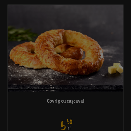
Covrig cu cașcaval
50
5
lei