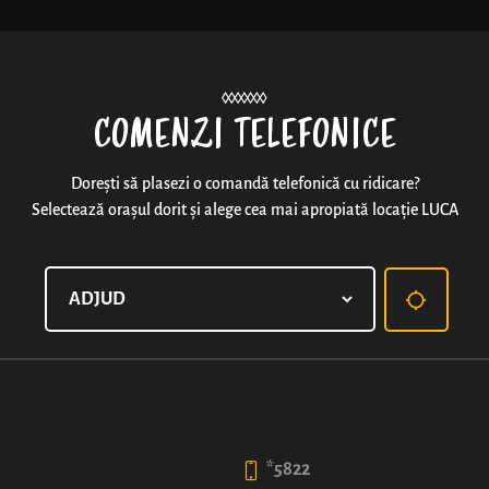
Noutăți
COMENZI TELEFONICE
Dorești să plasezi o comandă telefonică cu ridicare?
Selectează orașul dorit și alege cea mai apropiată locație LUCA
FLAT WHITE
6
4
99
99
lei
lei
*5822