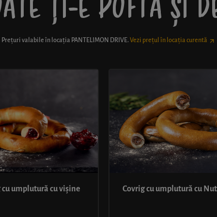
ATE ȚI-E POFTĂ ȘI 
Prețuri valabile în locația
PANTELIMON DRIVE
.
Vezi prețul în locația curentă
 cu umplutură cu vișine
Covrig cu umplutură cu Nut