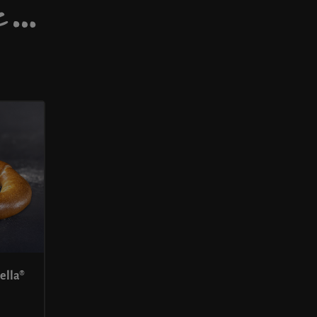
DE…
ella®