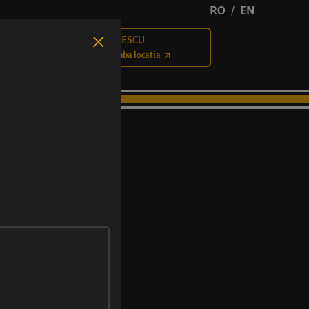
RO
EN
/
BĂLCESCU
Cariere
Schimba locatia