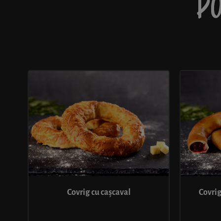
PO
Covrig cu cașcaval
Covrig