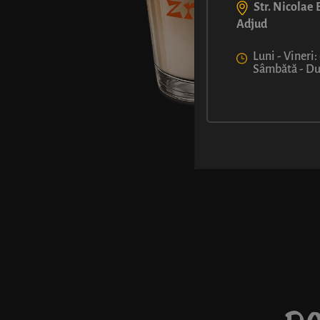
Str. Nicolae B
Adjud
Luni - Vineri:
Sâmbătă - Dum