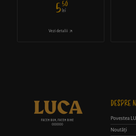
50
5
lei
Vezi detalii
DESPRE N
Povestea L
Noutăți