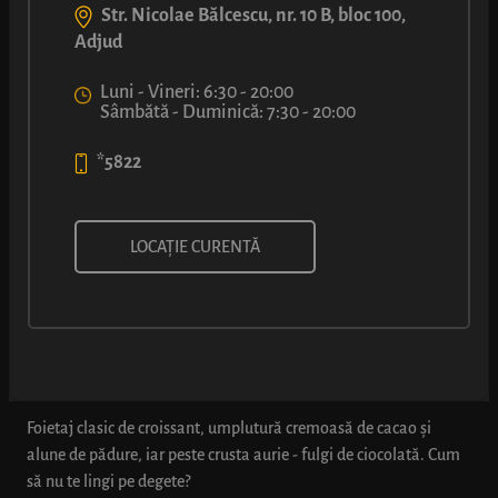
Str. Nicolae Bălcescu, nr. 10 B, bloc 100,
Adjud
Luni - Vineri: 6:30 - 20:00
Sâmbătă - Duminică: 7:30 - 20:00
*5822
CROISSANT CU UMPLUTURĂ DE
LOCAȚIE CURENTĂ
CACAO ȘI ALUNE DE PĂDURE,
FULGI DE CIOCOLATĂ
Foietaj clasic de croissant, umplutură cremoasă de cacao și
alune de pădure, iar peste crusta aurie - fulgi de ciocolată. Cum
să nu te lingi pe degete?