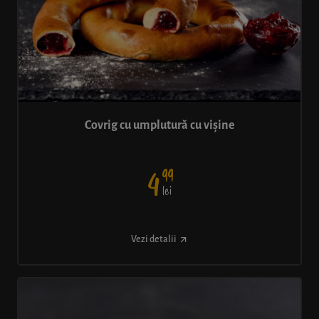
Covrig cu umplutură cu vișine
99
4
lei
Vezi detalii