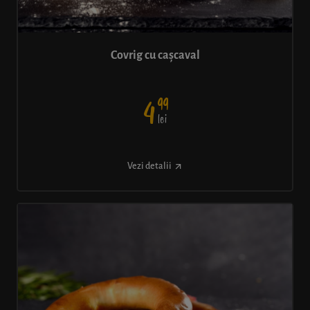
Covrig cu cașcaval
99
4
lei
Vezi detalii