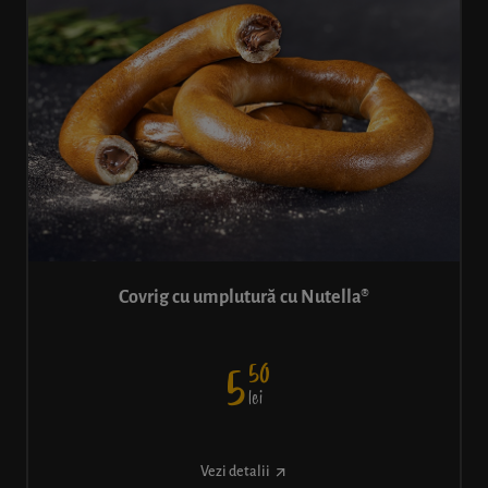
Covrig cu umplutură cu Nutella®
50
5
lei
Vezi detalii