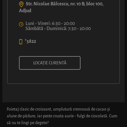
Str. Nicolae Bălcescu, nr. 10 B, bloc 100,
Adjud
Luni - Vineri: 6:30 - 20:00
Sâmbătă - Duminică: 7:30 - 20:00
*5822
CROISSANT CU UMPLUTURĂ DE
LOCAȚIE CURENTĂ
CACAO ȘI ALUNE DE PĂDURE,
FULGI DE CIOCOLATĂ
Foietaj clasic de croissant, umplutură cremoasă de cacao și
alune de pădure, iar peste crusta aurie - fulgi de ciocolată. Cum
să nu te lingi pe degete?