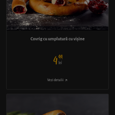
Covrig cu umplutură cu vișine
99
4
lei
Vezi detalii