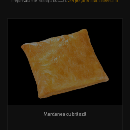
Prețuri valabile în locația
ISACCEI
.
Vezi prețul în locația curentă
Merdenea cu brânză