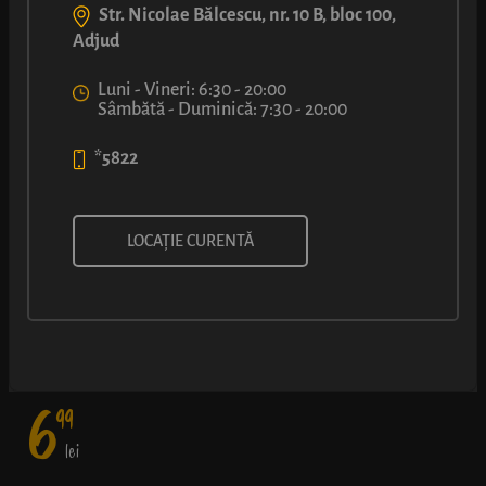
Str. Nicolae Bălcescu, nr. 10 B, bloc 100,
Adjud
Luni - Vineri: 6:30 - 20:00
Sâmbătă - Duminică: 7:30 - 20:00
*5822
COVRIPIZZA®
LOCAȚIE CURENTĂ
E destul de clar cine cu cine s-a combinat. Aluat pufos, salam,
ciuperci, mozzarella și sos dulce – o poveste de dragoste la
prima mușcătură.
6
99
lei