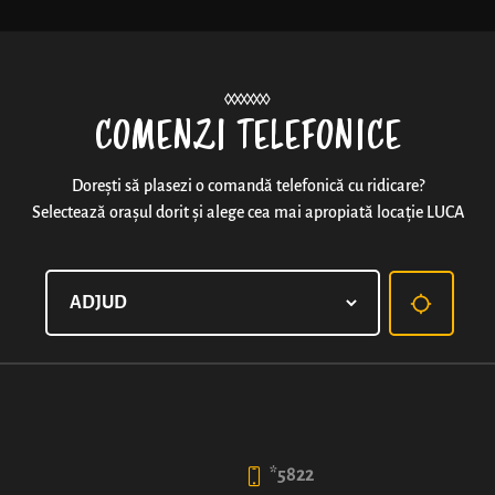
Noutăți
COMENZI TELEFONICE
Dorești să plasezi o comandă telefonică cu ridicare?
Selectează orașul dorit și alege cea mai apropiată locație LUCA
COVRIPIZZA®
E destul de clar cine cu cine s-a combinat. Aluat pufo
dragoste la prima mușcătură.
99
*5822