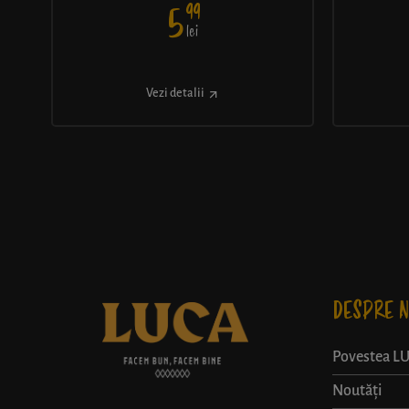
99
5
lei
Vezi detalii
DESPRE N
Povestea L
Noutăți