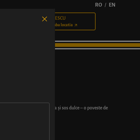
RO
EN
/
BĂLCESCU
Cariere
Schimba locatia
s, salam, ciuperci, mozzarella și sos dulce – o poveste de