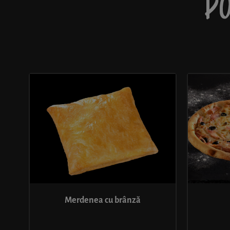
PO
Merdenea cu brânză