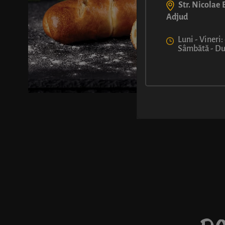
Str. Nicolae B
Adjud
Luni - Vineri:
Sâmbătă - Dum