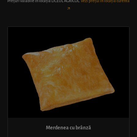
Prețuri valabile în locația
LICEUL AGRICOL
.
Vezi prețul în locația curentă
Merdenea cu brânză