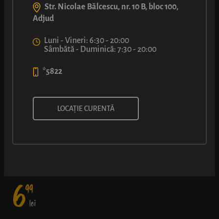
Str. Nicolae Bălcescu, nr. 10 B, bloc 100,
Adjud
Luni - Vineri: 6:30 - 20:00
Sâmbătă - Duminică: 7:30 - 20:00
*5822
COVRIPIZZA®
LOCAȚIE CURENTĂ
E destul de clar cine cu cine s-a combinat. Aluat pufos, salam,
ciuperci, mozzarella și sos dulce – o poveste de dragoste la
prima mușcătură.
6
99
lei