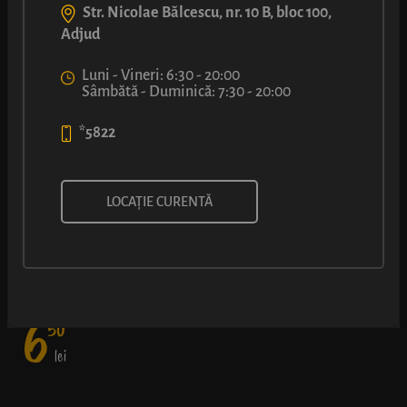
Str. Nicolae Bălcescu, nr. 10 B, bloc 100,
Adjud
Luni - Vineri: 6:30 - 20:00
Sâmbătă - Duminică: 7:30 - 20:00
*5822
CovriLUCA®
LOCAȚIE CURENTĂ
Simplu, rapid și bun – clasicul crenvurst într-un aluat de covrig
rumenit la cuptor și presărat cu puțin mac.
6
50
lei