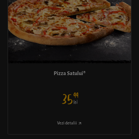
Pizza Satului®
99
35
lei
Vezi detalii