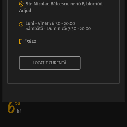
Str. Nicolae Bălcescu, nr. 10 B, bloc 100,
Adjud
Luni - Vineri: 6:30 - 20:00
Sâmbătă - Duminică: 7:30 - 20:00
*5822
CovriLUCA®
LOCAȚIE CURENTĂ
Simplu, rapid și bun – clasicul crenvurst într-un aluat de covrig
rumenit la cuptor și presărat cu puțin mac.
6
50
lei