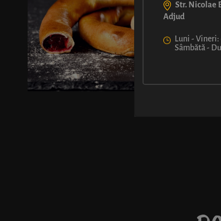
Str. Nicolae B
Adjud
Luni - Vineri:
Sâmbătă - Dum