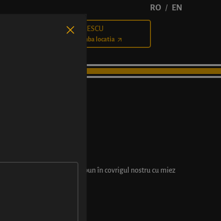
RO
EN
/
BĂLCESCU
Cariere
Schimba locatia
U VIȘINE
) și-a găsit un loc călduț și bun în covrigul nostru cu miez