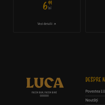
99
6
lei
Vezi detalii
DESPRE N
Povestea L
Noutăți