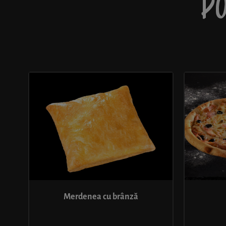
PO
Merdenea cu brânză