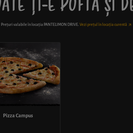
ATE ȚI-E POFTĂ ȘI 
Prețuri valabile în locația
PANTELIMON DRIVE
.
Vezi prețul în locația curentă
Pizza Campus