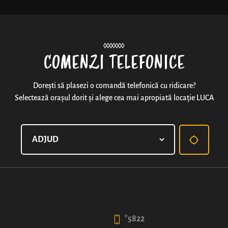
Noutăți
COMENZI TELEFONICE
Dorești să plasezi o comandă telefonică cu ridicare?
Selectează orașul dorit și alege cea mai apropiată locație LUCA
COVRIG CU UMPLUTURĂ C
Gustul dulce-acrișor al umpluturii de vișine (50% fruct
pufos
50
*5822