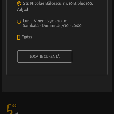
Str. Nicolae Bălcescu, nr. 10 B, bloc 100,
Adjud
Luni - Vineri: 6:30 - 20:00
Sâmbătă - Duminică: 7:30 - 20:00
*5822
COVRIG CU UMPLUTURĂ CU
LOCAȚIE CURENTĂ
NUTELLA®
Rețeta originală LUCA și preferata tuturor – covrig rumen cu
miez delicios de Nutella® - o doză de energie pentru întreaga zi.
5
99