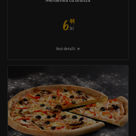
Merdenea cu brânză
99
6
lei
Vezi detalii