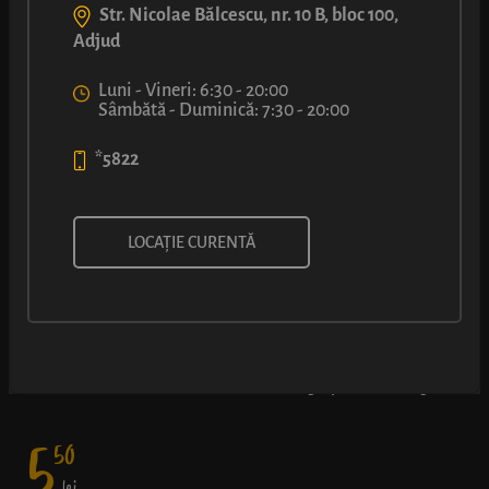
Str. Nicolae Bălcescu, nr. 10 B, bloc 100,
Adjud
Luni - Vineri: 6:30 - 20:00
Sâmbătă - Duminică: 7:30 - 20:00
*5822
COVRIG CU UMPLUTURĂ CU
LOCAȚIE CURENTĂ
NUTELLA®
Rețeta originală LUCA și preferata tuturor – covrig rumen cu
miez delicios de Nutella® - o doză de energie pentru întreaga zi.
5
50