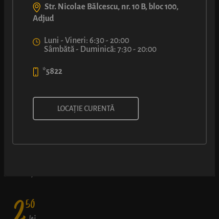
Str. Nicolae Bălcescu, nr. 10 B, bloc 100,
Adjud
Luni - Vineri: 6:30 - 20:00
Sâmbătă - Duminică: 7:30 - 20:00
*5822
COVRIG XXL CU SEMINȚE DE
LOCAȚIE CURENTĂ
SUSAN
Aluat fraged frumos împletit și bine rumenit, presărat cu
semințe de susan.
2
50