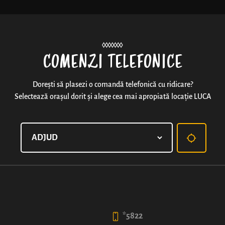
Noutăți
COMENZI TELEFONICE
Dorești să plasezi o comandă telefonică cu ridicare?
Selectează orașul dorit și alege cea mai apropiată locație LUCA
COVRIG XXL CU SEMINȚE
Aluat fraged frumos împletit și bine rumenit, presăr
1
99
*5822
lei