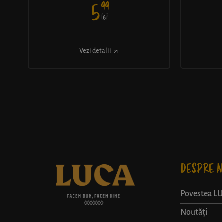
99
5
lei
Vezi detalii
DESPRE N
Povestea L
Noutăți