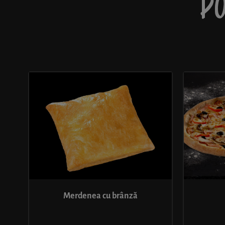
PO
Merdenea cu brânză