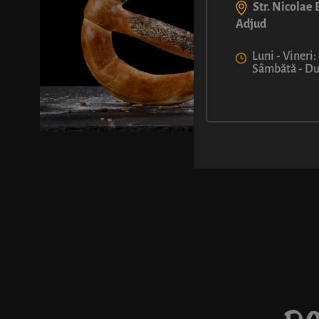
Str. Nicolae B
Adjud
Luni - Vineri:
Sâmbătă - Dum