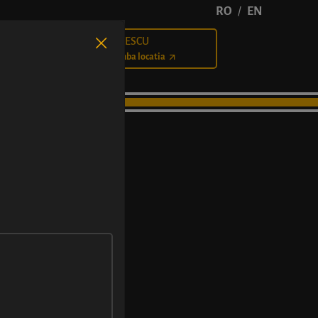
RO
EN
/
BĂLCESCU
Cariere
Schimba locatia
 DE MAC
at cu semințe de mac.