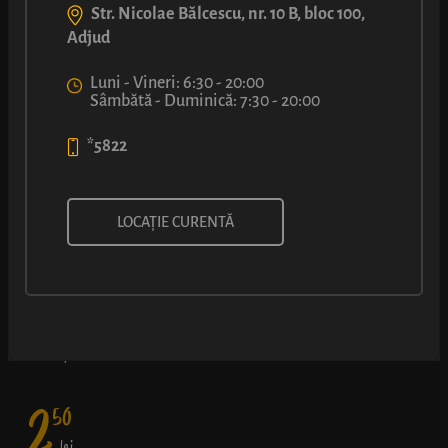
Str. Nicolae Bălcescu, nr. 10 B, bloc 100,
Adjud
Luni - Vineri: 6:30 - 20:00
Sâmbătă - Duminică: 7:30 - 20:00
*5822
COVRIG XXL CU SEMINȚE DE
LOCAȚIE CURENTĂ
FLOAREA SOARELUI
Aluat fraged frumos împletit și bine rumenit, presărat cu
semințe de floarea soarelui
2
50