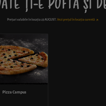
ATE ȚI-E POFTĂ ȘI 
Prețuri valabile în locația
23 AUGUST
.
Vezi prețul în locația curentă
Pizza Campus