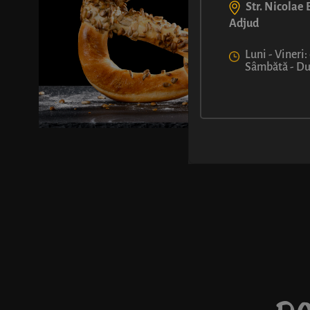
Str. Nicolae B
Adjud
Luni - Vineri:
Sâmbătă - Dum