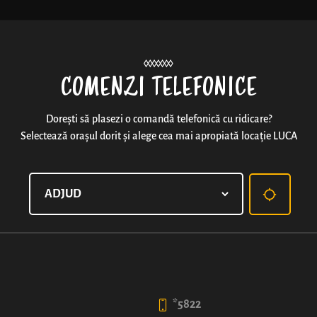
Noutăți
COMENZI TELEFONICE
Dorești să plasezi o comandă telefonică cu ridicare?
Selectează orașul dorit și alege cea mai apropiată locație LUCA
COVRIG XXL CU SEMINȚE 
Aluat fraged frumos împletit și bine rumenit, presăra
2
50
*5822
lei