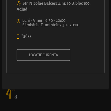
Str. Nicolae Bălcescu, nr. 10 B, bloc 100,
Adjud
Luni - Vineri: 6:30 - 20:00
Sâmbătă - Duminică: 7:30 - 20:00
*5822
COVRIG CU CAȘCAVAL
LOCAȚIE CURENTĂ
Atenție, creează dependență: aluat pufos de covrig și o crustă
rumenă, ușor crocantă și foarte aromată de cașcaval.
4
99
lei