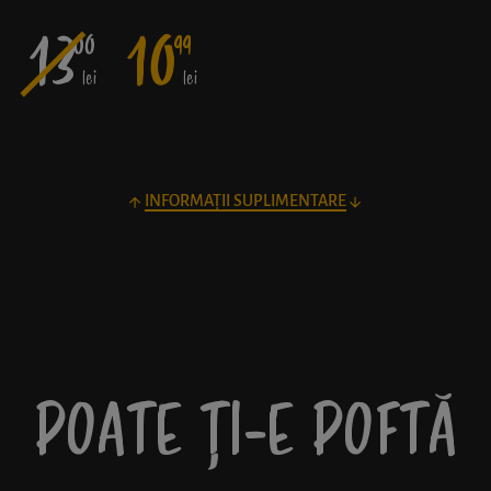
13
10
00
99
lei
lei
INFORMAȚII SUPLIMENTARE
POATE ȚI-E POFTĂ