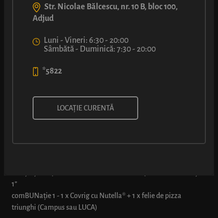
Str. Nicolae Bălcescu, nr. 10 B, bloc 100,
Adjud
Luni - Vineri: 6:30 - 20:00
Sâmbătă - Duminică: 7:30 - 20:00
*5822
comBUNație®: Covrig cu
LOCAȚIE CURENTĂ
Nutella® + felie pizza
* Oferta este valabilă pentru toate tipurile de pizza triunghi din
locație și se aplică doar dacă se comandă explicit „comBUNația
1”
comBUNație 1 - 1 x Covrig cu Nutella® + 1 x felie de pizza
triunghi (Campus sau LUCA)