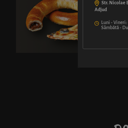
Str. Nicolae B
Adjud
Luni - Vineri:
Sâmbătă - Dum