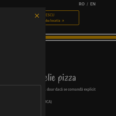
RO
EN
/
BĂLCESCU
Cariere
Schimba locatia
Nutella® + felie pizza
triunghi din locație și se aplică doar dacă se comandă explicit
 pizza triunghi (Campus sau LUCA)