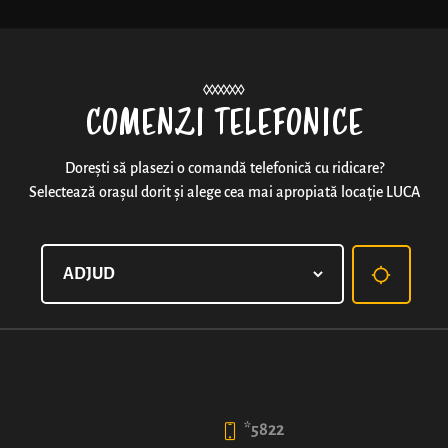
Noutăți
COMENZI TELEFONICE
Dorești să plasezi o comandă telefonică cu ridicare?
Selectează orașul dorit și alege cea mai apropiată locație LUCA
comBUNație®: Covrig cu 
* Oferta este valabilă pentru toate tipurile de pizza 
„comBUNația 1”
comBUNație 1 - 1 x Covrig cu Nutella® + 1 x felie de
*5822