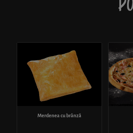
PO
Merdenea cu brânză