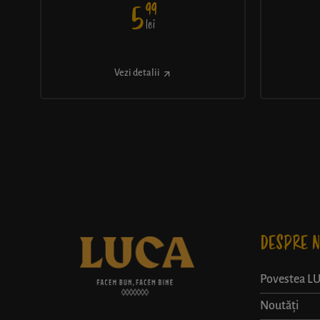
99
5
lei
Vezi detalii
DESPRE N
Povestea L
Noutăți