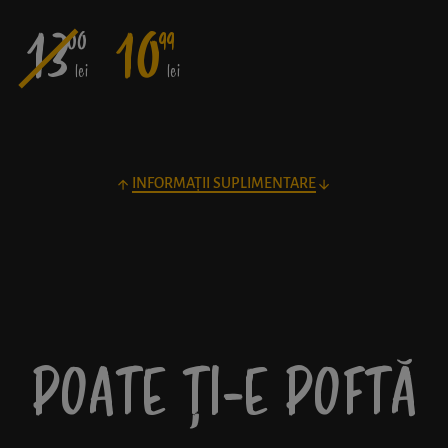
13
10
00
99
lei
lei
INFORMAȚII SUPLIMENTARE
POATE ȚI-E POFTĂ