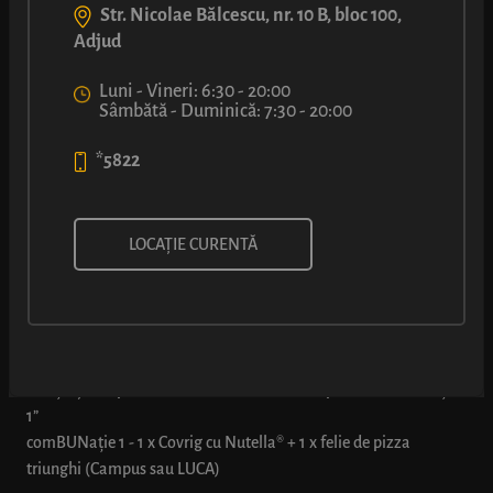
Str. Nicolae Bălcescu, nr. 10 B, bloc 100,
Adjud
Luni - Vineri: 6:30 - 20:00
Sâmbătă - Duminică: 7:30 - 20:00
*5822
comBUNație®: Covrig cu
LOCAȚIE CURENTĂ
Nutella® + felie pizza
* Oferta este valabilă pentru toate tipurile de pizza triunghi din
locație și se aplică doar dacă se comandă explicit „comBUNația
1”
comBUNație 1 - 1 x Covrig cu Nutella® + 1 x felie de pizza
triunghi (Campus sau LUCA)