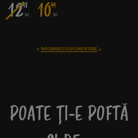
12
10
98
99
lei
lei
INFORMAȚII SUPLIMENTARE
POATE ȚI-E POFTĂ