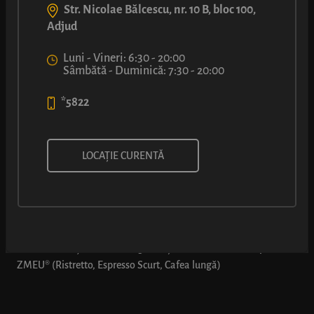
Str. Nicolae Bălcescu, nr. 10 B, bloc 100,
Adjud
Luni - Vineri: 6:30 - 20:00
Sâmbătă - Duminică: 7:30 - 20:00
*5822
comBUNație: Covrig cu cașcaval
LOCAȚIE CURENTĂ
+ cafea simplă ZMEU
*Oferta se aplică doar dacă se comandă explicit „comBUNația
2”: comBUNație 2 - 1 x Covrig cu cașcaval + 1 x cafea simplă
ZMEU® (Ristretto, Espresso Scurt, Cafea lungă)