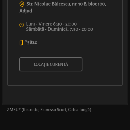
Str. Nicolae Bălcescu, nr. 10 B, bloc 100,
Adjud
Luni - Vineri: 6:30 - 20:00
Sâmbătă - Duminică: 7:30 - 20:00
*5822
comBUNație: Covrig cu cașcaval
LOCAȚIE CURENTĂ
+ cafea simplă ZMEU
*Oferta se aplică doar dacă se comandă explicit „comBUNația
2”: comBUNație 2 - 1 x Covrig cu cașcaval + 1 x cafea simplă
ZMEU® (Ristretto, Espresso Scurt, Cafea lungă)