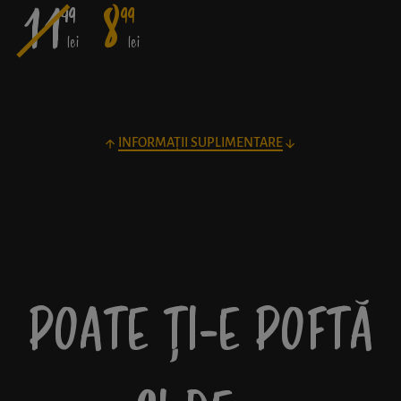
11
8
49
99
lei
lei
INFORMAȚII SUPLIMENTARE
POATE ȚI-E POFTĂ