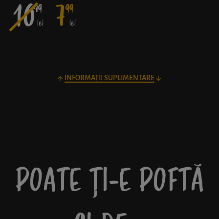
10
7
49
99
lei
lei
INFORMAȚII SUPLIMENTARE
POATE ȚI-E POFTĂ