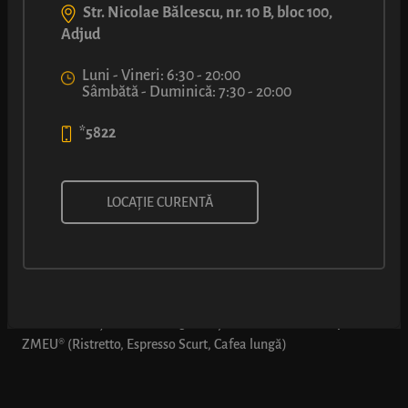
Str. Nicolae Bălcescu, nr. 10 B, bloc 100,
Adjud
Luni - Vineri: 6:30 - 20:00
Sâmbătă - Duminică: 7:30 - 20:00
*5822
comBUNație: Covrig cu cașcaval
LOCAȚIE CURENTĂ
+ cafea simplă ZMEU
*Oferta se aplică doar dacă se comandă explicit „comBUNația
2”: comBUNație 2 - 1 x Covrig cu cașcaval + 1 x cafea simplă
ZMEU® (Ristretto, Espresso Scurt, Cafea lungă)