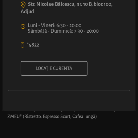
Str. Nicolae Bălcescu, nr. 10 B, bloc 100,
Adjud
Luni - Vineri: 6:30 - 20:00
Sâmbătă - Duminică: 7:30 - 20:00
*5822
comBUNație: Covrig cu cașcaval
LOCAȚIE CURENTĂ
+ cafea simplă ZMEU
*Oferta se aplică doar dacă se comandă explicit „comBUNația
2”: comBUNație 2 - 1 x Covrig cu cașcaval + 1 x cafea simplă
ZMEU® (Ristretto, Espresso Scurt, Cafea lungă)