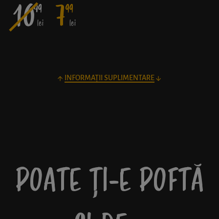
10
7
49
99
lei
lei
INFORMAȚII SUPLIMENTARE
POATE ȚI-E POFTĂ