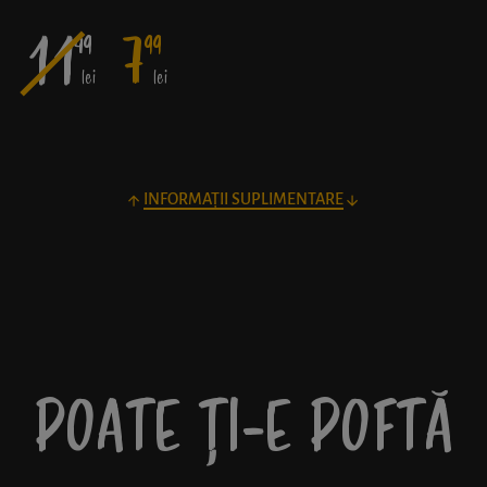
11
7
49
99
lei
lei
INFORMAȚII SUPLIMENTARE
POATE ȚI-E POFTĂ