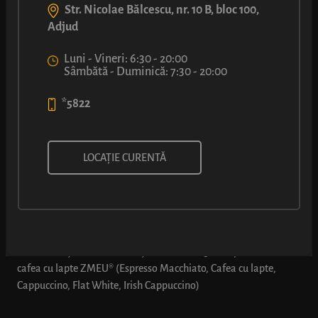
Str. Nicolae Bălcescu, nr. 10 B, bloc 100,
Adjud
Luni - Vineri: 6:30 - 20:00
Sâmbătă - Duminică: 7:30 - 20:00
*5822
comBUNație: Covrig cu cașcaval
LOCAȚIE CURENTĂ
+ cafea cu lapte ZMEU
*Oferta este valabilă doar dacă se comandă explicit
„comBUNația 2”: comBUNație 2 - 1 x Covrig cu cașcaval + 1 x
cafea cu lapte ZMEU® (Espresso Macchiato, Cafea cu lapte,
Cappuccino, Flat White, Irish Cappuccino)