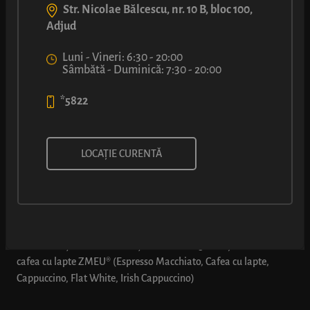
Str. Nicolae Bălcescu, nr. 10 B, bloc 100,
Adjud
Luni - Vineri: 6:30 - 20:00
Sâmbătă - Duminică: 7:30 - 20:00
*5822
comBUNație: Covrig cu cașcaval
LOCAȚIE CURENTĂ
+ cafea cu lapte ZMEU
*Oferta este valabilă doar dacă se comandă explicit
„comBUNația 2”: comBUNație 2 - 1 x Covrig cu cașcaval + 1 x
cafea cu lapte ZMEU® (Espresso Macchiato, Cafea cu lapte,
Cappuccino, Flat White, Irish Cappuccino)