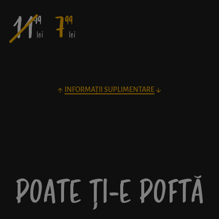
11
7
49
99
lei
lei
INFORMAȚII SUPLIMENTARE
POATE ȚI-E POFTĂ