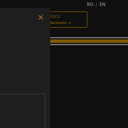
RO
EN
/
BĂLCESCU
Cariere
Schimba locatia