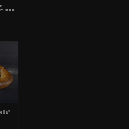
DE…
ella®