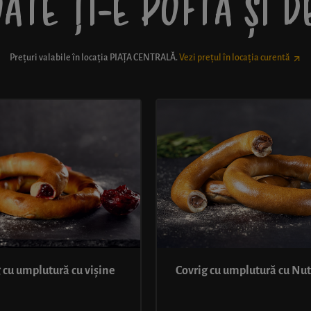
ATE ȚI-E POFTĂ ȘI 
Prețuri valabile în locația
PIAȚA CENTRALĂ
.
Vezi prețul în locația curentă
 cu umplutură cu vișine
Covrig cu umplutură cu Nut