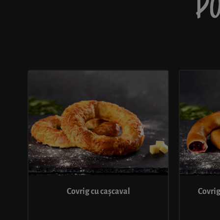
PO
Covrig cu cașcaval
Covrig