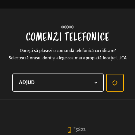
Noutăți
COMENZI TELEFONICE
Dorești să plasezi o comandă telefonică cu ridicare?
Selectează orașul dorit și alege cea mai apropiată locație LUCA
CAPPUCCINO
6
4
50
99
lei
lei
*5822