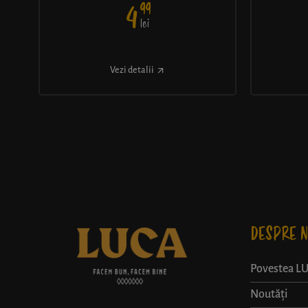
99
4
lei
Vezi detalii
DESPRE N
Povestea L
Noutăți